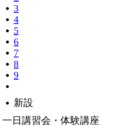
3
4
5
6
7
8
9
新設
一日講習会・体験講座