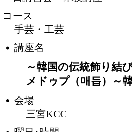
コース
手芸・工芸
講座名
～韓国の伝統飾り結
メドゥプ（매듭）～
会場
三宮KCC