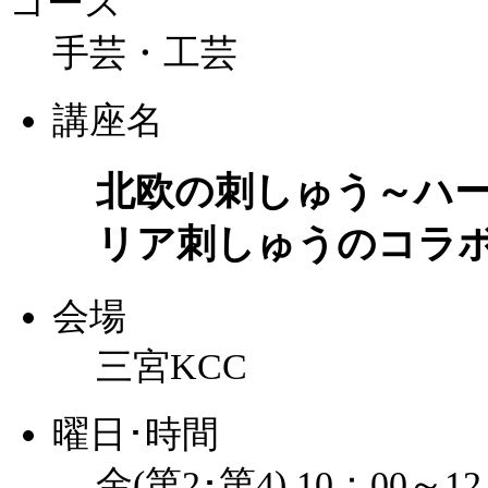
コース
手芸・工芸
講座名
北欧の刺しゅう～ハ
リア刺しゅうのコラ
会場
三宮KCC
曜日･時間
金(第2･第4) 10：00～12