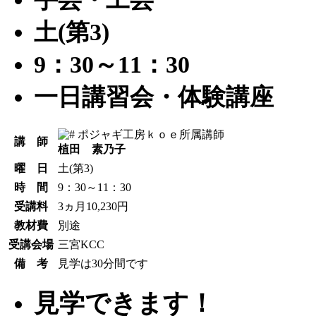
土(第3)
9：30～11：30
一日講習会・体験講座
ポジャギ工房ｋｏｅ所属講師
講 師
植田 素乃子
曜 日
土(第3)
時 間
9：30～11：30
受講料
3ヵ月10,230円
教材費
別途
受講会場
三宮KCC
備 考
見学は30分間です
見学できます！