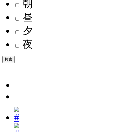
朝
昼
夕
夜
検索