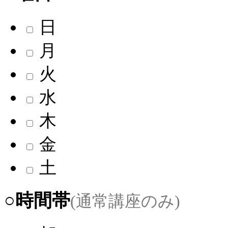
日
月
火
水
木
金
土
○時間帯
(通常講座のみ)