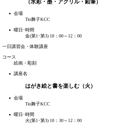
（水彩・墨・アクリル・鉛筆）
会場
Tio舞子KCC
曜日･時間
金(第1･第3) 10：00～12：00
一日講習会・体験講座
コース
絵画・彫刻
講座名
はがき絵と書を楽しむ（火）
会場
Tio舞子KCC
曜日･時間
火(第1･第3) 10：30～12：00