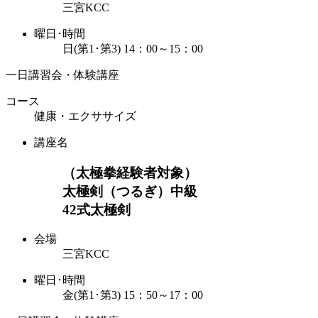
三宮KCC
曜日･時間
日(第1･第3) 14：00～15：00
一日講習会・体験講座
コース
健康・エクササイズ
講座名
（太極拳経験者対象）
太極剣（つるぎ）中級
42式太極剣
会場
三宮KCC
曜日･時間
金(第1･第3) 15：50～17：00