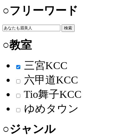
○フリーワード
検索
○教室
三宮KCC
六甲道KCC
Tio舞子KCC
ゆめタウン
○ジャンル