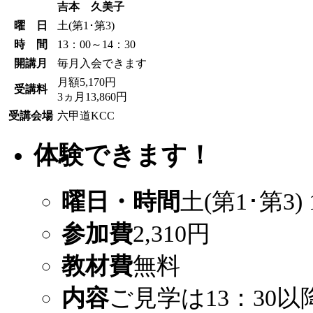
吉本 久美子
曜 日
土(第1･第3)
時 間
13：00～14：30
開講月
毎月入会できます
月額5,170円
受講料
3ヵ月13,860円
受講会場
六甲道KCC
体験できます！
曜日・時間
土(第1･第3) 
参加費
2,310円
教材費
無料
内容
ご見学は13：30以