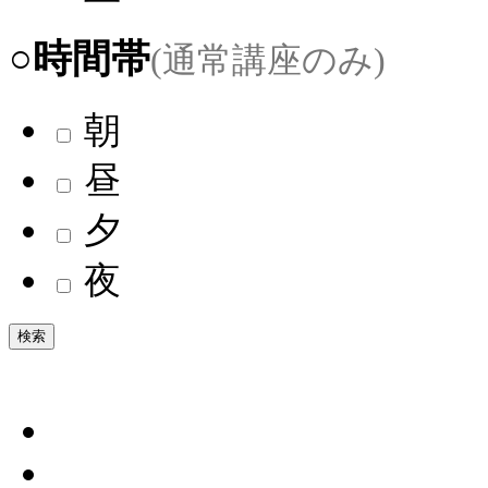
○時間帯
(通常講座のみ)
朝
昼
夕
夜
検索