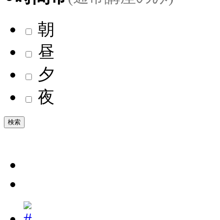
朝
昼
夕
夜
検索