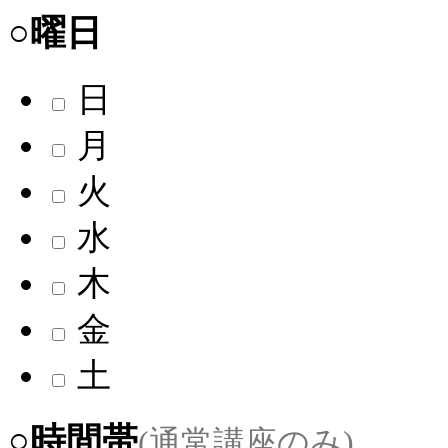
○曜日
日
月
火
水
木
金
土
○時間帯
(通常講座のみ)