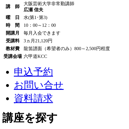
大阪芸術大学非常勤講師
講 師
広瀬 信夫
曜 日
水(第1･第3)
時 間
10：00～12：00
開講月
毎月入会できます
受講料
3ヵ月21,120円
教材費
龍笛譜面（希望者のみ）800～2,500円程度
受講会場
六甲道KCC
申込予約
お問い合せ
資料請求
講座を探す