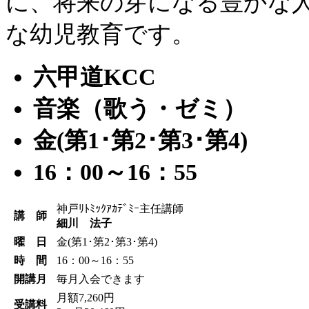
に、将来の芽になる豊かな
な幼児教育です。
六甲道KCC
音楽（歌う・ゼミ）
金(第1･第2･第3･第4)
16：00～16：55
神戸ﾘﾄﾐｯｸｱｶﾃﾞﾐｰ主任講師
講 師
細川 法子
曜 日
金(第1･第2･第3･第4)
時 間
16：00～16：55
開講月
毎月入会できます
月額7,260円
受講料