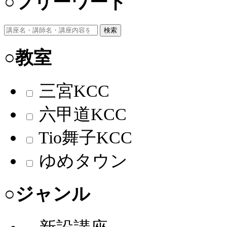
○フリーワード
検索
○教室
三宮KCC
六甲道KCC
Tio舞子KCC
ゆめタウン
○ジャンル