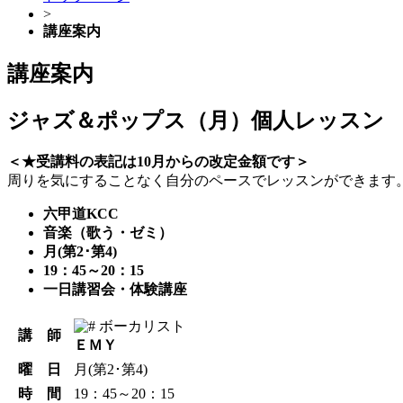
>
講座案内
講座案内
ジャズ＆ポップス（月）個人レッスン
＜★受講料の表記は10月からの改定金額です＞
周りを気にすることなく自分のペースでレッスンができます
六甲道KCC
音楽（歌う・ゼミ）
月(第2･第4)
19：45～20：15
一日講習会・体験講座
ボーカリスト
講 師
ＥＭＹ
曜 日
月(第2･第4)
時 間
19：45～20：15