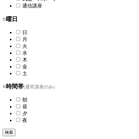
通信講座
○曜日
日
月
火
水
木
金
土
○時間帯
(通常講座のみ)
朝
昼
夕
夜
検索