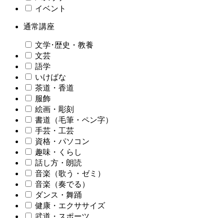
イベント
通常講座
文学･歴史・教養
文芸
語学
いけばな
茶道・香道
服飾
絵画・彫刻
書道（毛筆・ペン字）
手芸・工芸
資格・パソコン
趣味・くらし
話し方・朗読
音楽（歌う・ゼミ）
音楽（奏でる）
ダンス・舞踊
健康・エクササイズ
武道・スポーツ