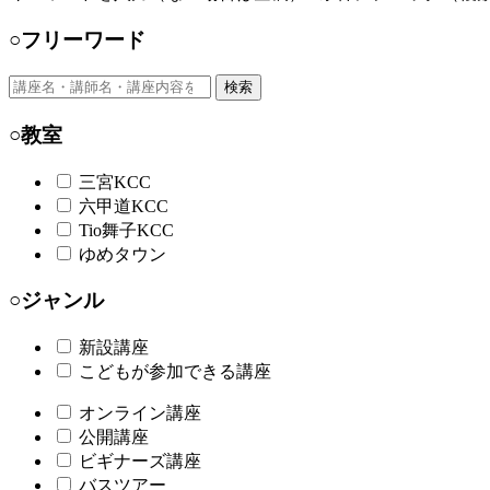
○フリーワード
検索
○教室
三宮KCC
六甲道KCC
Tio舞子KCC
ゆめタウン
○ジャンル
新設講座
こどもが参加できる講座
オンライン講座
公開講座
ビギナーズ講座
バスツアー