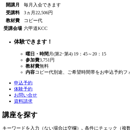
開講月
毎月入会できます
受講料
3ヵ月22,506円
教材費
コピー代
受講会場
六甲道KCC
体験できます！
曜日・時間
月(第2･第4) 19：45～20：15
参加費
3,751円
教材費
無料
内容
コピー代別途、ご希望時間帯をお申込予約フ
申込予約
体験予約
お問い合せ
資料請求
講座を探す
キーワードを入力（ない場合は空欄）､ 条件にチェック（複数