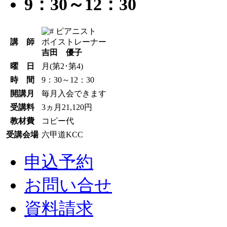
9：30～12：30
ピアニスト
講 師
ボイストレーナー
吉田 優子
曜 日
月(第2･第4)
時 間
9：30～12：30
開講月
毎月入会できます
受講料
3ヵ月21,120円
教材費
コピー代
受講会場
六甲道KCC
申込予約
お問い合せ
資料請求