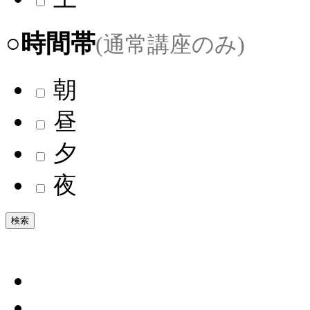
○時間帯
(通常講座のみ)
朝
昼
夕
夜
検索