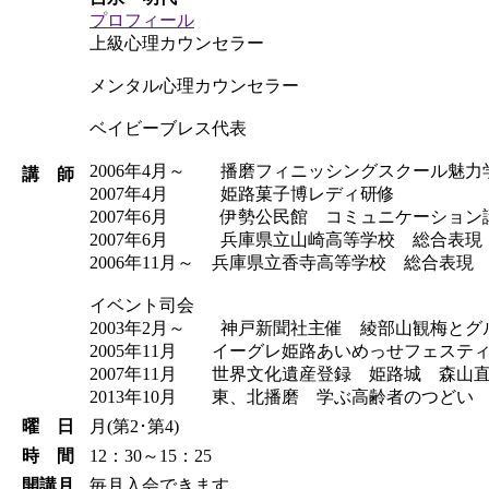
プロフィール
上級心理カウンセラー
メンタル心理カウンセラー
ベイビーブレス代表
2006年4月～ 播磨フィニッシングスクール魅力
講 師
2007年4月 姫路菓子博レディ研修
2007年6月 伊勢公民館 コミュニケーション
2007年6月 兵庫県立山崎高等学校 総合表現
2006年11月～ 兵庫県立香寺高等学校 総合表現
イベント司会
2003年2月～ 神戸新聞社主催 綾部山観梅とグ
2005年11月 イーグレ姫路あいめっせフェステ
2007年11月 世界文化遺産登録 姫路城 森山
2013年10月 東、北播磨 学ぶ高齢者のつ
曜 日
月(第2･第4)
時 間
12：30～15：25
開講月
毎月入会できます