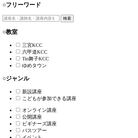
○フリーワード
検索
○教室
三宮KCC
六甲道KCC
Tio舞子KCC
ゆめタウン
○ジャンル
新設講座
こどもが参加できる講座
オンライン講座
公開講座
ビギナーズ講座
バスツアー
イベント