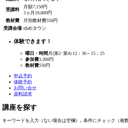
月額7,150円
受講料
3ヵ月19,800円
教材費
月別教材費550円
受講会場
ゆめタウン
体験できます！
曜日・時間
月(第2･第4) 12：30～15：25
参加費
3,300円
教材費
550円
申込予約
体験予約
お問い合せ
資料請求
講座を探す
キーワードを入力（ない場合は空欄）､ 条件にチェック（複数