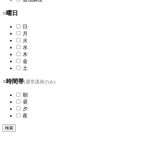
○曜日
日
月
火
水
木
金
土
○時間帯
(通常講座のみ)
朝
昼
夕
夜
検索