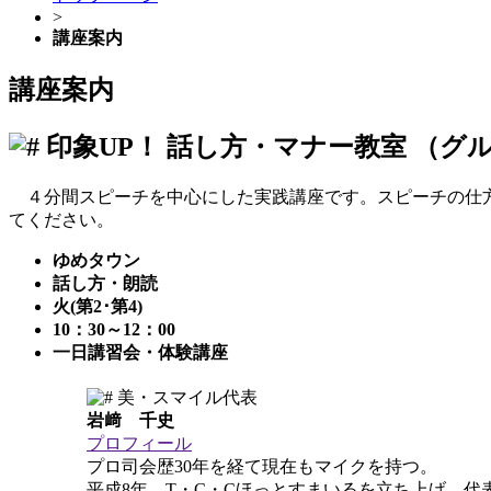
>
講座案内
講座案内
印象UP！
話し方・マナー教室
（グ
４分間スピーチを中心にした実践講座です。スピーチの仕方
てください。
ゆめタウン
話し方・朗読
火(第2･第4)
10：30～12：00
一日講習会・体験講座
美・スマイル代表
岩﨑 千史
プロフィール
プロ司会歴30年を経て現在もマイクを持つ。
平成8年 T・C・Cほっとすまいるを立ち上げ、