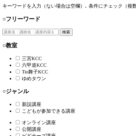
キーワードを入力（ない場合は空欄）､ 条件にチェック（複数
○フリーワード
検索
○教室
三宮KCC
六甲道KCC
Tio舞子KCC
ゆめタウン
○ジャンル
新設講座
こどもが参加できる講座
オンライン講座
公開講座
ビギナーズ講座