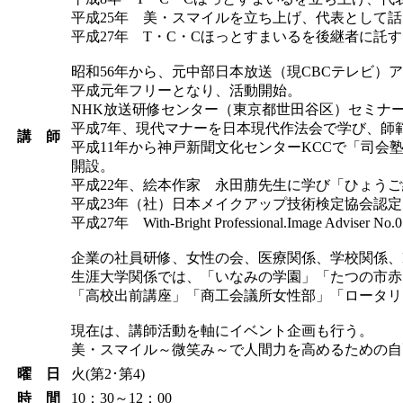
平成25年 美・スマイルを立ち上げ、代表として
平成27年 T・C・Cほっとすまいるを後継者に託す
昭和56年から、元中部日本放送（現CBCテレビ
平成元年フリーとなり、活動開始。
NHK放送研修センター（東京都世田谷区）セミナ
平成7年、現代マナーを日本現代作法会で学び、師範
講 師
平成11年から神戸新聞文化センターKCCで「司会
開設。
平成22年、絵本作家 永田萠先生に学び「ひょうご
平成23年（社）日本メイクアップ技術検定協会認定メイ
平成27年 With-Bright Professional.Image Adviser N
企業の社員研修、女性の会、医療関係、学校関係、
生涯大学関係では、「いなみの学園」「たつの市赤
「高校出前講座」「商工会議所女性部」「ロータリ
現在は、講師活動を軸にイベント企画も行う。
美・スマイル～微笑み～で人間力を高めるための自
曜 日
火(第2･第4)
時 間
10：30～12：00