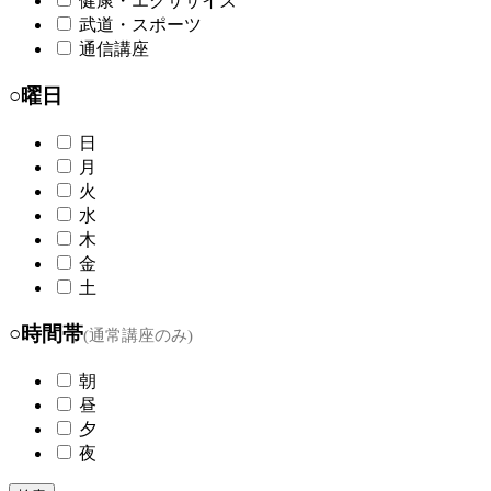
健康・エクササイズ
武道・スポーツ
通信講座
○曜日
日
月
火
水
木
金
土
○時間帯
(通常講座のみ)
朝
昼
夕
夜