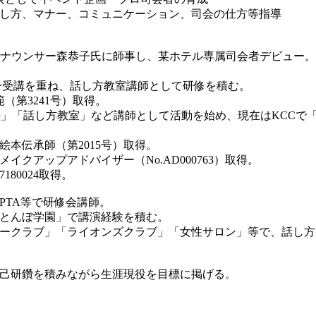
話し方、マナー、コミュニケーション、司会の仕方等指導
）アナウンサー森恭子氏に師事し、某ホテル専属司会者デビュー。
ー受講を重ね、話し方教室講師として研修を積む。
（第3241号）取得。
塾」「話し方教室」など講師として活動を始め、現在はKCCで
絵本伝承師（第2015号）取得。
クアップアドバイザー（No.AD000763）取得。
o.07180024取得。
PTA等で研修会講師。
とんぼ学園」で講演経験を積む。
ークラブ」「ライオンズクラブ」「女性サロン」等で、話し方
己研鑽を積みながら生涯現役を目標に掲げる。