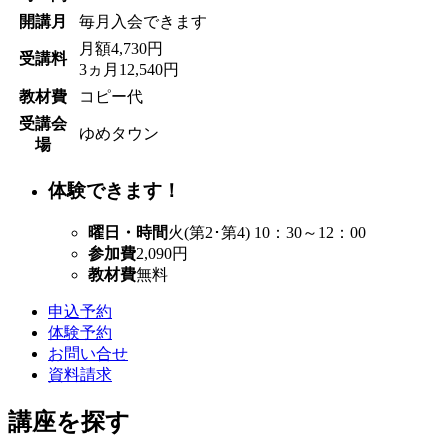
開講月
毎月入会できます
月額4,730円
受講料
3ヵ月12,540円
教材費
コピー代
受講会
ゆめタウン
場
体験できます！
曜日・時間
火(第2･第4) 10：30～12：00
参加費
2,090円
教材費
無料
申込予約
体験予約
お問い合せ
資料請求
講座を探す