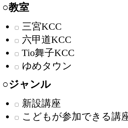
○教室
三宮KCC
六甲道KCC
Tio舞子KCC
ゆめタウン
○ジャンル
新設講座
こどもが参加できる講