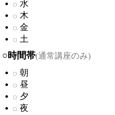
水
木
金
土
○時間帯
(通常講座のみ)
朝
昼
夕
夜