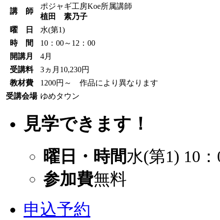
ポジャギ工房Koe所属講師
講 師
植田 素乃子
曜 日
水(第1)
時 間
10：00～12：00
開講月
4月
受講料
3ヵ月10,230円
教材費
1200円～ 作品により異なります
受講会場
ゆめタウン
見学できます！
曜日・時間
水(第1) 10：
参加費
無料
申込予約