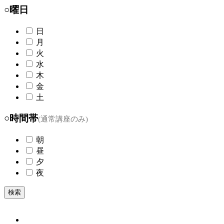
○曜日
日
月
火
水
木
金
土
○時間帯
(通常講座のみ)
朝
昼
夕
夜
検索