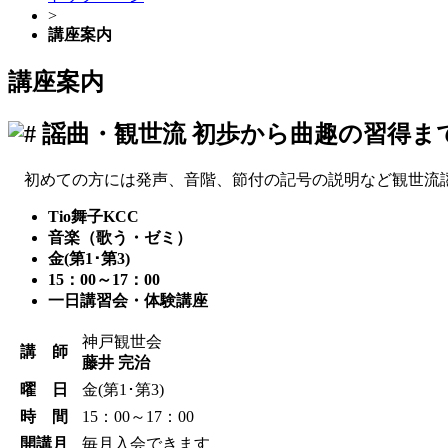
>
講座案内
講座案内
謡曲・観世流
初歩から曲趣の習得ま
初めての方には発声、音階、節付の記号の説明など観世流謡
Tio舞子KCC
音楽（歌う・ゼミ）
金(第1･第3)
15：00～17：00
一日講習会・体験講座
神戸観世会
講 師
藤井 完治
曜 日
金(第1･第3)
時 間
15：00～17：00
開講月
毎月入会できます