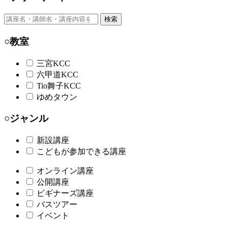
検索
○教室
三宮KCC
六甲道KCC
Tio舞子KCC
ゆめタウン
○ジャンル
新設講座
こどもが参加できる講座
オンライン講座
公開講座
ビギナーズ講座
バスツアー
イベント