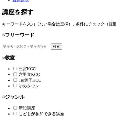
講座を探す
キーワードを入力（ない場合は空欄）､ 条件にチェック（複数
○フリーワード
検索
○教室
三宮KCC
六甲道KCC
Tio舞子KCC
ゆめタウン
○ジャンル
新設講座
こどもが参加できる講座