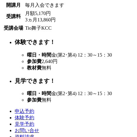
開講月
毎月入会できます
月額5,170円
受講料
3ヵ月13,860円
受講会場
Tio舞子KCC
体験できます！
曜日・時間
金(第2･第4) 12：30～15：30
参加費
2,640円
教材費
無料
見学できます！
曜日・時間
金(第2･第4) 12：30～15：30
参加費
無料
申込予約
体験予約
見学予約
お問い合せ
資料請求