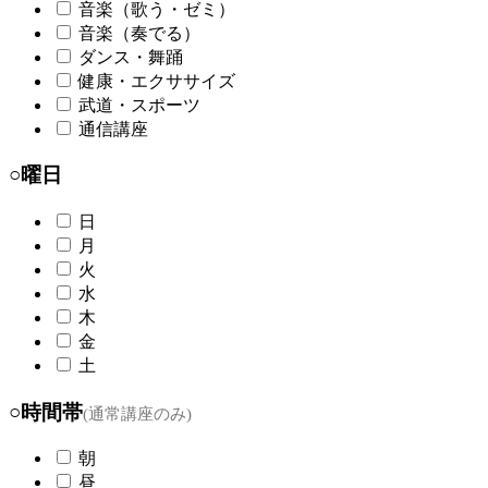
音楽（歌う・ゼミ）
音楽（奏でる）
ダンス・舞踊
健康・エクササイズ
武道・スポーツ
通信講座
○曜日
日
月
火
水
木
金
土
○時間帯
(通常講座のみ)
朝
昼