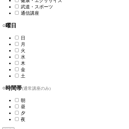
健康・エクササイズ
武道・スポーツ
通信講座
○曜日
日
月
火
水
木
金
土
○時間帯
(通常講座のみ)
朝
昼
夕
夜