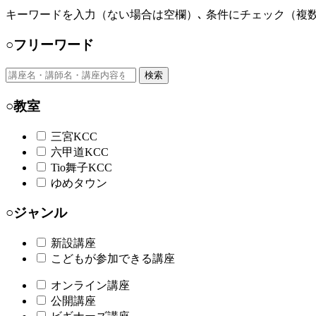
キーワードを入力（ない場合は空欄）､ 条件にチェック（複数
○フリーワード
検索
○教室
三宮KCC
六甲道KCC
Tio舞子KCC
ゆめタウン
○ジャンル
新設講座
こどもが参加できる講座
オンライン講座
公開講座