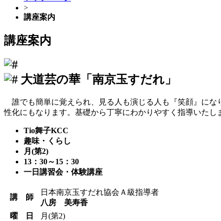
>
講座案内
講座案内
大道芸の華「南京玉すだれ」
誰でも簡単に覚えられ、見る人も演じる人も『笑顔』になり
性化にもなります。基礎から丁寧にわかりやすく指導いたし
Tio舞子KCC
趣味・くらし
月(第2)
13：30～15：30
一日講習会・体験講座
日本南京玉すだれ協会Ａ級指導者
講 師
八房 美寿香
曜 日
月(第2)