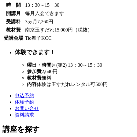
時 間
13：30～15：30
開講月
毎月入会できます
受講料
3ヵ月7,260円
教材費
南京玉すだれ15,000円（税抜）
受講会場
Tio舞子KCC
体験できます！
曜日・時間
月(第2) 13：30～15：30
参加費
2,640円
教材費
無料
内容
体験は玉すだれレンタル可500円
申込予約
体験予約
お問い合せ
資料請求
講座を探す