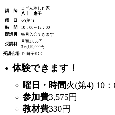
こぎん刺し作家
講 師
八十 恵子
曜 日
火(第4)
時 間
10：00～12：00
開講月
毎月入会できます
月額3,850円
受講料
3ヵ月9,900円
受講会場
Tio舞子KCC
体験できます！
曜日・時間
火(第4) 10：
参加費
3,575円
教材費
330円