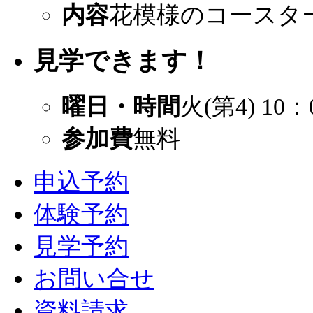
内容
花模様のコースタ
見学できます！
曜日・時間
火(第4) 10：
参加費
無料
申込予約
体験予約
見学予約
お問い合せ
資料請求