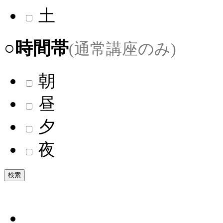
土
○時間帯
(通常講座のみ)
朝
昼
夕
夜
検索