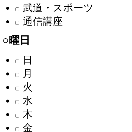
武道・スポーツ
通信講座
○曜日
日
月
火
水
木
金