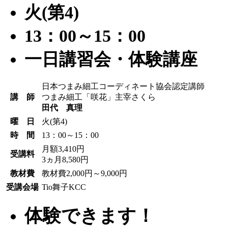
火(第4)
13：00～15：00
一日講習会・体験講座
日本つまみ細工コーディネート協会認定講師
講 師
つまみ細工「咲花」主宰さくら
田代 真理
曜 日
火(第4)
時 間
13：00～15：00
月額3,410円
受講料
3ヵ月8,580円
教材費
教材費2,000円～9,000円
受講会場
Tio舞子KCC
体験できます！