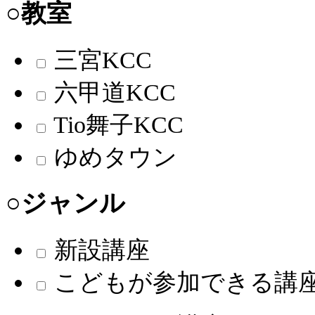
○教室
三宮KCC
六甲道KCC
Tio舞子KCC
ゆめタウン
○ジャンル
新設講座
こどもが参加できる講