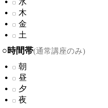
水
木
金
土
○時間帯
(通常講座のみ)
朝
昼
夕
夜