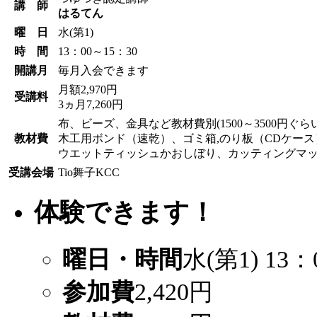
講 師
はるてん
曜 日
水(第1)
時 間
13：00～15：30
開講月
毎月入会できます
月額2,970円
受講料
3ヵ月7,260円
布、ビーズ、金具など教材費別(1500～3500円ぐら
教材費
木工用ボンド（速乾）、ゴミ箱,のり板（CDケース
ウエットティッシュかおしぼり、カッティングマ
受講会場
Tio舞子KCC
体験できます！
曜日・時間
水(第1) 13：
参加費
2,420円