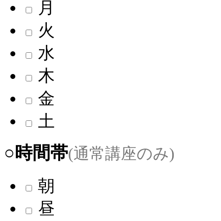
月
火
水
木
金
土
○時間帯
(通常講座のみ)
朝
昼