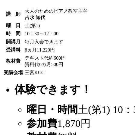
大人のためのピアノ教室主宰
講 師
吉永 知代
曜 日
土(第1)
時 間
10：30～12：00
開講月
毎月入会できます
受講料
6ヵ月11,220円
テキスト代約600円
教材費
資料代6カ月500円
受講会場
三宮KCC
体験できます！
曜日・時間
土(第1) 10：
参加費
1,870円