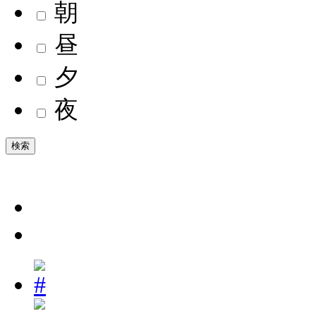
朝
昼
夕
夜
検索