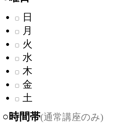
日
月
火
水
木
金
土
○時間帯
(通常講座のみ)