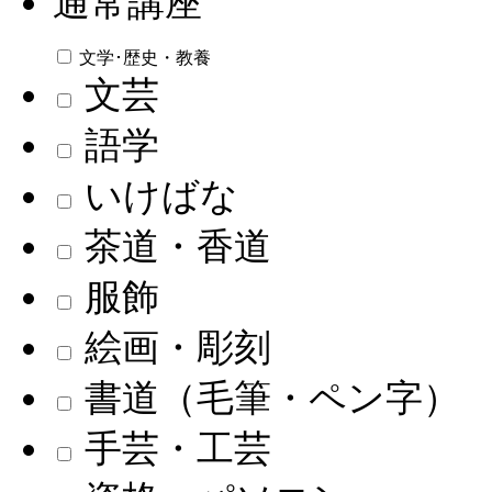
通常講座
文学･歴史・教養
文芸
語学
いけばな
茶道・香道
服飾
絵画・彫刻
書道（毛筆・ペン字）
手芸・工芸