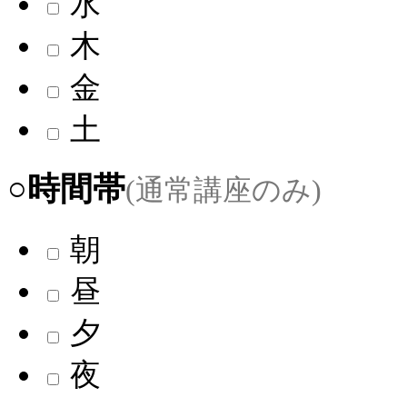
水
木
金
土
○時間帯
(通常講座のみ)
朝
昼
夕
夜