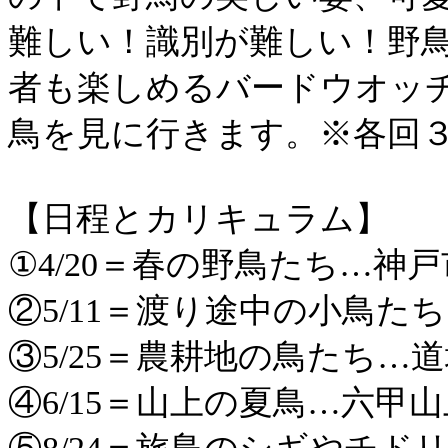
難しい！識別が難しい！野
者も楽しめるバードウオッ
鳥を見に行きます。※各回
【日程とカリキュラム】
①4/20＝春の野鳥たち…神
②5/11＝渡り途中の小鳥た
③5/25＝農耕地の鳥たち…
④6/15＝山上の夏鳥…六甲山
⑤8/24＝旅鳥のシギやチド