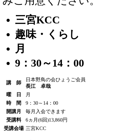
みご用意ください。
三宮KCC
趣味・くらし
月
9：30～14：00
日本野鳥の会ひょうご会員
講 師
長江 卓哉
曜 日
月
時 間
9：30～14：00
開講月
毎月入会できます
受講料
6ヵ月(6回)13,860円
受講会場
三宮KCC