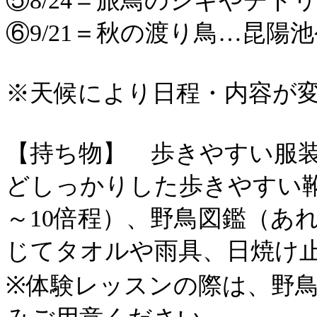
⑥9/21＝秋の渡り鳥…昆陽
※天候により日程・内容が
【持ち物】 歩きやすい服
どしっかりした歩きやすい靴
～10倍程）、野鳥図鑑（あ
じてタオルや雨具、日焼け
※体験レッスンの際は、野