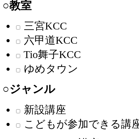
○教室
三宮KCC
六甲道KCC
Tio舞子KCC
ゆめタウン
○ジャンル
新設講座
こどもが参加できる講