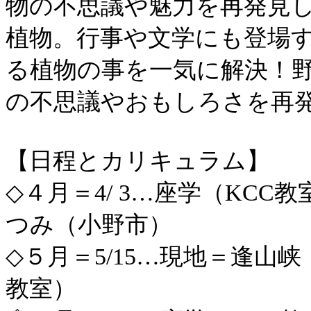
物の不思議や魅力を再発見
植物。行事や文学にも登場
る植物の事を一気に解決！
の不思議やおもしろさを再
【日程とカリキュラム
◇４月＝4/ 3…座学（KC
つみ（小野市）
◇５月＝5/15…現地＝逢山
教室）