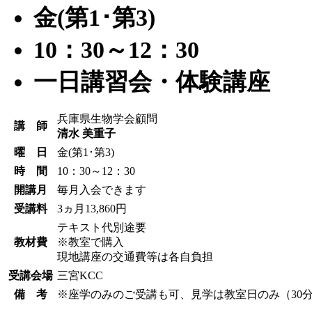
金(第1･第3)
10：30～12：30
一日講習会・体験講座
兵庫県生物学会顧問
講 師
清水 美重子
曜 日
金(第1･第3)
時 間
10：30～12：30
開講月
毎月入会できます
受講料
3ヵ月13,860円
テキスト代別途要
教材費
※教室で購入
現地講座の交通費等は各自負担
受講会場
三宮KCC
備 考
※座学のみのご受講も可、見学は教室日のみ（30