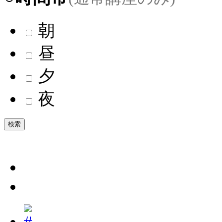
朝
昼
夕
夜
検索