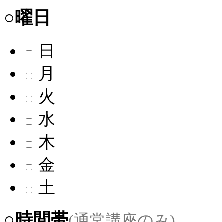
○曜日
日
月
火
水
木
金
土
○時間帯
(通常講座のみ)