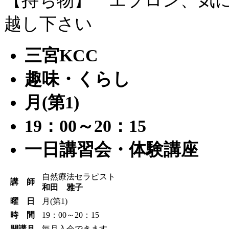
越し下さい
三宮KCC
趣味・くらし
月(第1)
19：00～20：15
一日講習会・体験講座
自然療法セラピスト
講 師
和田 雅子
曜 日
月(第1)
時 間
19：00～20：15
開講月
毎月入会できます