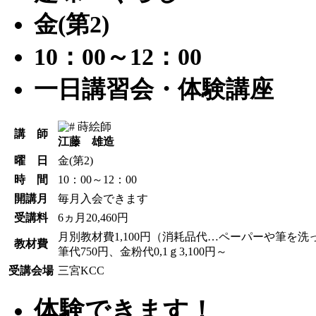
金(第2)
10：00～12：00
一日講習会・体験講座
蒔絵師
講 師
江藤 雄造
曜 日
金(第2)
時 間
10：00～12：00
開講月
毎月入会できます
受講料
6ヵ月20,460円
月別教材費1,100円（消耗品代…ペーパーや筆を
教材費
筆代750円、金粉代0,1ｇ3,100円～
受講会場
三宮KCC
体験できます！