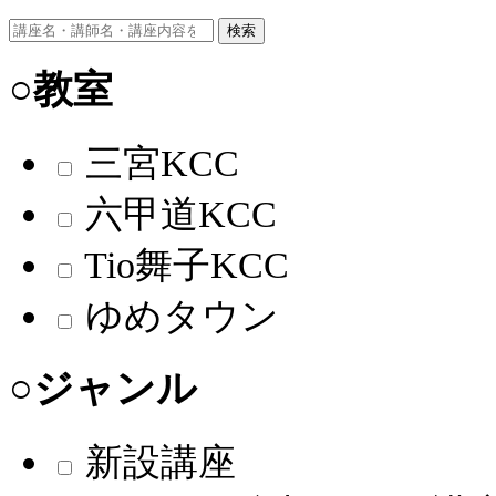
検索
○教室
三宮KCC
六甲道KCC
Tio舞子KCC
ゆめタウン
○ジャンル
新設講座