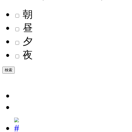
朝
昼
夕
夜
検索