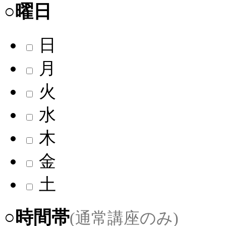
○曜日
日
月
火
水
木
金
土
○時間帯
(通常講座のみ)