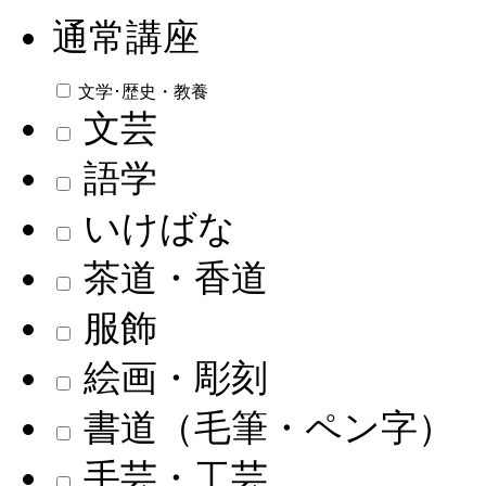
通常講座
文学･歴史・教養
文芸
語学
いけばな
茶道・香道
服飾
絵画・彫刻
書道（毛筆・ペン字）
手芸・工芸