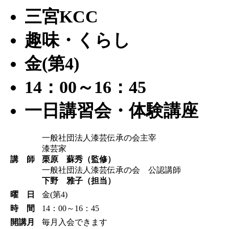
三宮KCC
趣味・くらし
金(第4)
14：00～16：45
一日講習会・体験講座
一般社団法人漆芸伝承の会主宰
漆芸家
講 師
栗原 蘇秀（監修）
一般社団法人漆芸伝承の会 公認講師
下野 雅子（担当）
曜 日
金(第4)
時 間
14：00～16：45
開講月
毎月入会できます