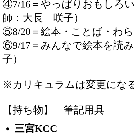
④7/16＝やっぱりおもし
師：大長 咲子）
⑤8/20＝絵本・ことば・
⑥9/17＝みんなで絵本を
子）
※カリキュラムは変更にな
【持ち物】 筆記用具
三宮KCC