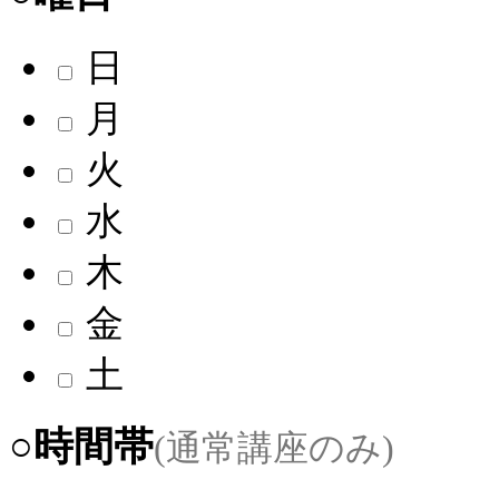
日
月
火
水
木
金
土
○時間帯
(通常講座のみ)