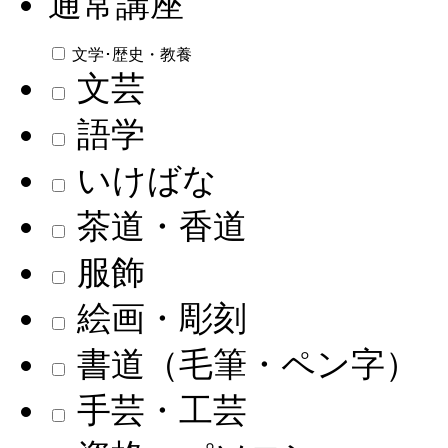
通常講座
文学･歴史・教養
文芸
語学
いけばな
茶道・香道
服飾
絵画・彫刻
書道（毛筆・ペン字）
手芸・工芸