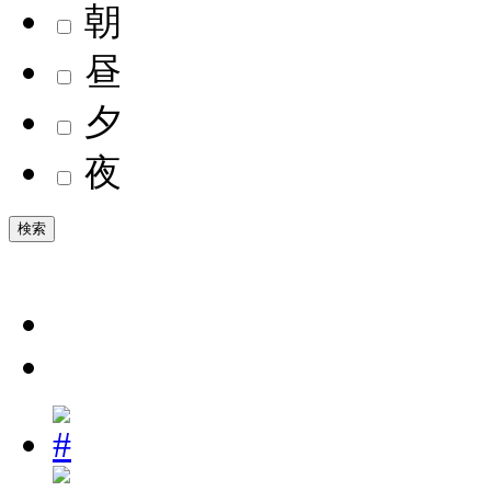
朝
昼
夕
夜
検索