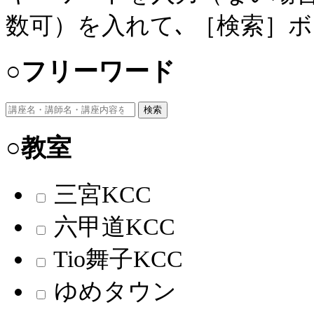
数可）を入れて､ ［検索］
○フリーワード
検索
○教室
三宮KCC
六甲道KCC
Tio舞子KCC
ゆめタウン