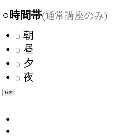
○時間帯
(通常講座のみ)
朝
昼
夕
夜
検索