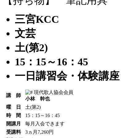
三宮KCC
文芸
土(第2)
15：15～16：45
一日講習会・体験講座
現代歌人協会会員
講 師
小林 幹也
曜 日
土(第2)
時 間
15：15～16：45
開講月
毎月入会できます
受講料
3ヵ月7,260円