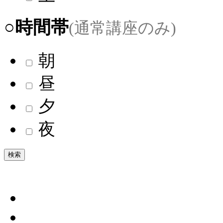
○時間帯
(通常講座のみ)
朝
昼
夕
夜
検索