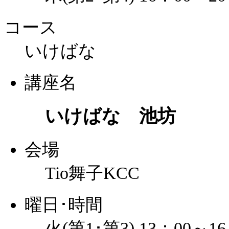
コース
いけばな
講座名
いけばな 池坊
会場
Tio舞子KCC
曜日･時間
火(第1･第3) 13：00～16